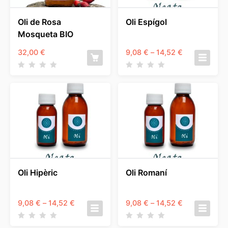
Oli de Rosa
Oli Espígol
Mosqueta BIO
Interval
32,00
€
9,08
€
–
14,52
€
de
preus:
9,08 €
a
14,52 €
Oli Hipèric
Oli Romaní
Interval
Interval
9,08
€
–
14,52
€
9,08
€
–
14,52
€
de
de
preus:
preus: