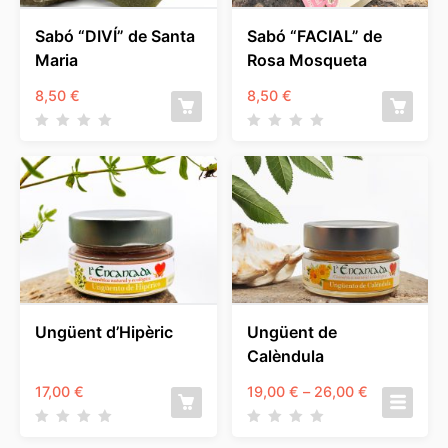
Sabó “DIVÍ” de Santa
Sabó “FACIAL” de
Maria
Rosa Mosqueta
8,50
€
8,50
€
Ungüent d’Hipèric
Ungüent de
Calèndula
Interval
17,00
€
19,00
€
–
26,00
€
de
preus:
19,00 €