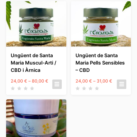
a
26,00 €
Ungüent de Santa
Ungüent de Santa
Maria Muscul-Arti /
Maria Pells Sensibles
CBD i Àrnica
– CBD
Interval
Interval
24,00
€
–
80,00
€
24,00
€
–
31,00
€
de
de
preus:
preus:
24,00 €
24,00 €
a
a
80,00 €
31,00 €