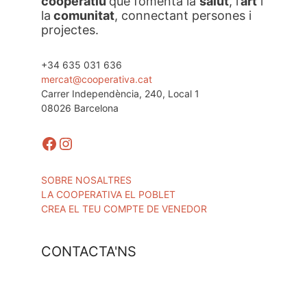
cooperatiu
que fomenta la
salut
, l’
art
i
la
comunitat
, connectant persones i
projectes.
+34 635 031 636
mercat@cooperativa.cat
Carrer Independència, 240, Local 1
08026 Barcelona
Facebook
Instagram
SOBRE NOSALTRES
LA COOPERATIVA EL POBLET
CREA EL TEU COMPTE DE VENEDOR
CONTACTA'NS