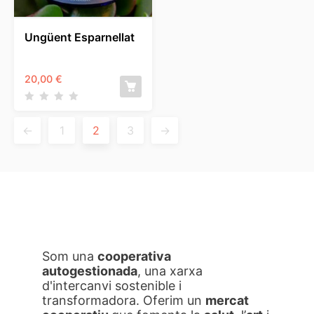
Ungüent Esparnellat
20,00
€
←
1
2
3
→
Som una
cooperativa
autogestionada
, una xarxa
d'intercanvi sostenible i
transformadora. Oferim un
mercat