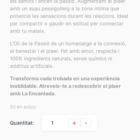
els sentits i encén la passió. Augmentant el plaer
amb un suau pessigolleig a la zona íntima que
potencia les sensacions durant les relacions. Ideal
per compartir o gaudir en solitud per connectar
amb tu mateix.
L’Oli de la Passió és un homenatge a la connexió,
el benestar i el plaer. Fet amb amor, respecte i
100% ingredients naturals, sense químics ni
additius artificials.
Transforma cada trobada en una experiència
inoblidable. Atreveix-te a redescobrir el plaer
amb La Encantada.
50 en estoc
+
-
Quantitat: