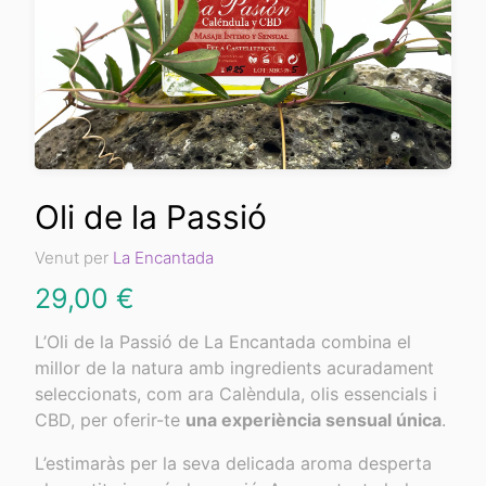
Oli de la Passió
Venut per
La Encantada
29,00
€
L’Oli de la Passió de La Encantada combina el
millor de la natura amb ingredients acuradament
seleccionats, com ara Calèndula, olis essencials i
CBD, per oferir-te
una experiència sensual única
.
L’estimaràs per la seva delicada aroma desperta