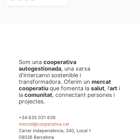
preus:
9,08 €
a
14,52 €
Som una
cooperativa
autogestionada
, una xarxa
d'intercanvi sostenible i
transformadora. Oferim un
mercat
cooperatiu
que fomenta la
salut
, l’
art
i
la
comunitat
, connectant persones i
projectes.
+34 635 031 636
mercat@cooperativa.cat
Carrer Independència, 240, Local 1
08026 Barcelona