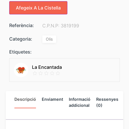
Afegeix A La Cistella
Referència:
C.P.N.P: 3819199
Categoria:
Olis
Etiquetes:
La Encantada
Descripció
Enviament
Informació
Ressenyes
In
addicional
(0)
de
ve