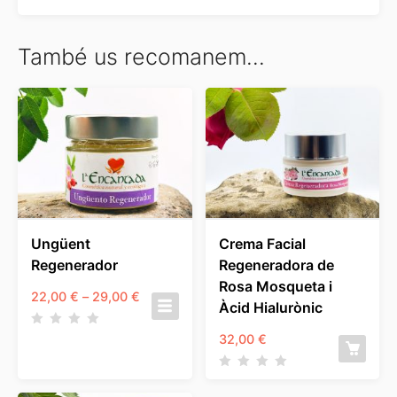
També us recomanem…
Ungüent
Crema Facial
Regenerador
Regeneradora de
Rosa Mosqueta i
Interval
22,00
€
–
29,00
€
Àcid Hialurònic
de
preus:
32,00
€
22,00 €
a
29,00 €