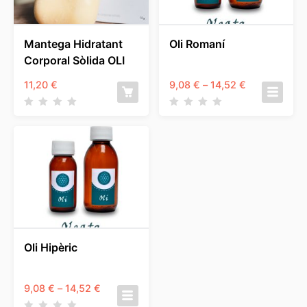
Mantega Hidratant
Oli Romaní
Corporal Sòlida OLI
Interval
11,20
€
9,08
€
–
14,52
€
de
preus:
9,08 €
a
14,52 €
Oli Hipèric
Interval
9,08
€
–
14,52
€
de