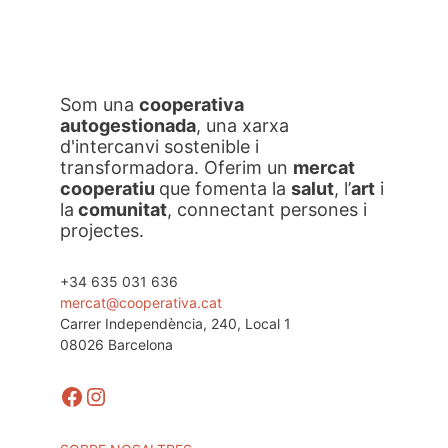
Som una
cooperativa
autogestionada
, una xarxa
d'intercanvi sostenible i
transformadora. Oferim un
mercat
cooperatiu
que fomenta la
salut
, l’
art
i
la
comunitat
, connectant persones i
projectes.
+34 635 031 636
mercat@cooperativa.cat
Carrer Independència, 240, Local 1
08026 Barcelona
Facebook
Instagram