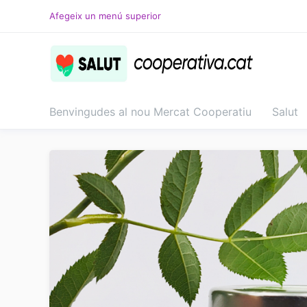
Salta
Afegeix un menú superior
al
contingut
Benvingudes al nou Mercat Cooperatiu
Salut