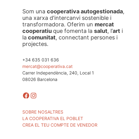
Som una
cooperativa autogestionada
,
una xarxa d'intercanvi sostenible i
transformadora. Oferim un
mercat
cooperatiu
que fomenta la
salut
, l’
art
i
la
comunitat
, connectant persones i
projectes.
+34 635 031 636
mercat@cooperativa.cat
Carrer Independència, 240, Local 1
08026 Barcelona
Facebook
Instagram
SOBRE NOSALTRES
LA COOPERATIVA EL POBLET
CREA EL TEU COMPTE DE VENEDOR