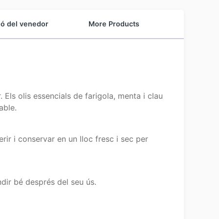
ió del venedor
More Products
 Els olis essencials de farigola, menta i clau
able.
rir i conservar en un lloc fresc i sec per
ndir bé després del seu ús.