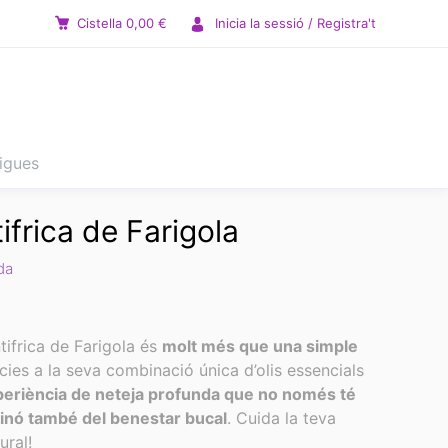
Cistella
0,00
€
Inicia la sessió / Registra't
tigues
ifrica de Farigola
da
tifrica de Farigola és
molt més que una simple
cies a la seva combinació única d’olis essencials
periència de neteja profunda que no només té
sinó també del benestar bucal
. Cuida la teva
ral!