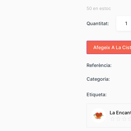
50 en estoc
Quantitat:
Afegeix A La Cist
Referència:
Categoria:
Etiqueta:
La Encan