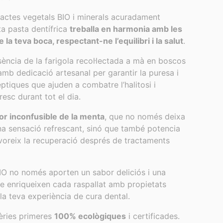
actes vegetals BIO i minerals acuradament
ta pasta dentífrica
treballa en harmonia amb les
 la teva boca, respectant-ne l’equilibri i la salut
.
sència de la farigola recol·lectada a mà en boscos
 amb dedicació artesanal per garantir la puresa i
èptiques que ajuden a combatre l’halitosi i
resc durant tot el dia.
or inconfusible de la menta
, que no només deixa
a sensació refrescant, sinó que també potencia
avoreix la recuperació després de tractaments
BIO no només aporten un sabor deliciós i una
e enriqueixen cada raspallat amb propietats
la teva experiència de cura dental.
ries primeres
100% ecològiques
i certificades.