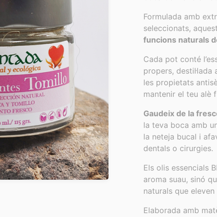
Formulada amb extr
seleccionats, aques
funcions naturals de
Cada pot conté l’es
propers, destil·lada
les propietats antis
mantenir el teu alè f
Gaudeix de la fresc
la teva boca amb un
la neteja bucal i af
dentals o cirurgies.
Els olis essencials 
aroma suau, sinó qu
naturals que eleven 
Elaborada amb matè