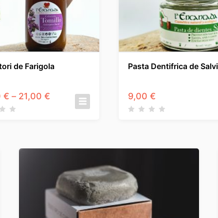
tori de Farigola
Pasta Dentifrica de Salv
Interval
0
€
–
21,00
€
9,00
€
de
preus:
11,00 €
a
21,00 €