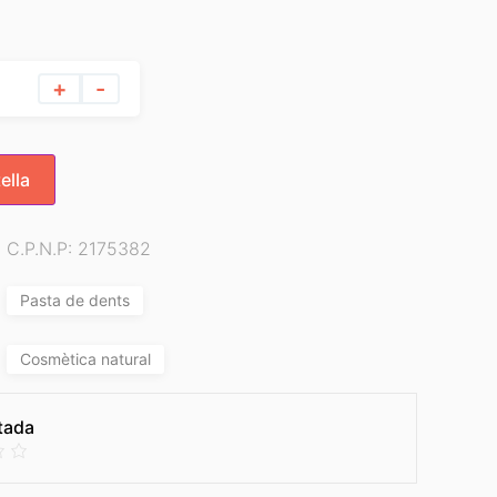
+
-
ella
C.P.N.P: 2175382
Pasta de dents
Cosmètica natural
tada