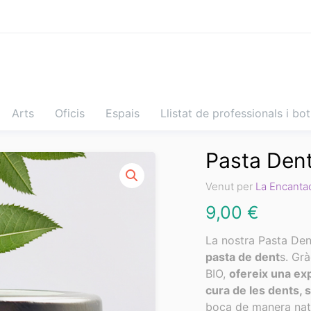
Arts
Oficis
Espais
Llistat de professionals i bo
Pasta Dent
Venut per
La Encanta
9,00
€
La nostra Pasta Den
pasta de dent
s. Grà
BIO,
ofereix una ex
cura de les dents, 
boca de manera natu