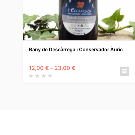
Bany de Descàrrega i Conservador Àuric
Interval
12,00
€
–
23,00
€
de
preus:
12,00 €
a
23,00 €