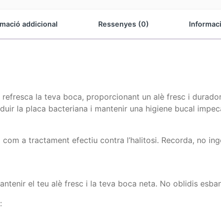
rmació addicional
Ressenyes (0)
Informac
refresca la teva boca, proporcionant un alè fresc i durador.
reduir la placa bacteriana i mantenir una higiene bucal impec
 com a tractament efectiu contra l’halitosi. Recorda, no inge
tenir el teu alè fresc i la teva boca neta. No oblidis esba
: