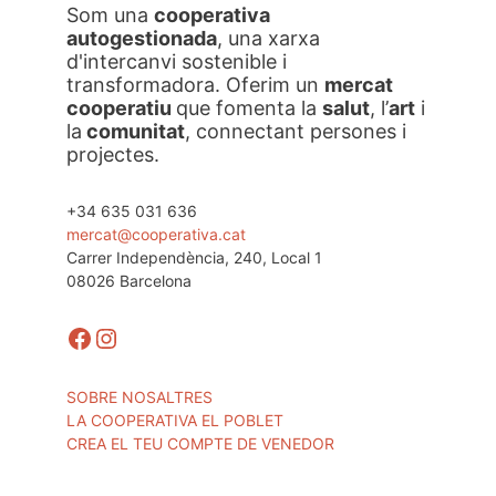
Som una
cooperativa
autogestionada
, una xarxa
d'intercanvi sostenible i
transformadora. Oferim un
mercat
cooperatiu
que fomenta la
salut
, l’
art
i
la
comunitat
, connectant persones i
projectes.
+34 635 031 636
mercat@cooperativa.cat
Carrer Independència, 240, Local 1
08026 Barcelona
Facebook
Instagram
SOBRE NOSALTRES
LA COOPERATIVA EL POBLET
CREA EL TEU COMPTE DE VENEDOR