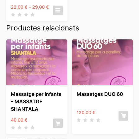
Interval
22,00
€
–
29,00
€
de
preus:
22,00 €
Productes relacionats
a
29,00 €
Massatge per infants
Massatges DUO 60
– MASSATGE
SHANTALA
120,00
€
40,00
€