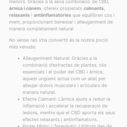
menors. Gràcies a la seva combinació de CBD,
a
àrnica i cànem
, ofereix propietats
calmants
,
80,00 €
relaxants
i
antiinflamatòries
que equilibren cos i
ment, proporcionant benestar i alleugeriment de
manera completament natural.
No sense raó s’ha convertit és la nostra poció
més venuda:
Alleugeriment Natural: Gràcies a la
combinació d’extractes de plantes, olis
essencials i el poder del CBD i àrnica,
aquest ungüent actua com un aliat per
alleujar dolors musculars i articulars de
manera natural.
Efecte Calmant: L’àrnica ajuda a reduir la
inflamació i accelerar la recuperació de
lesions, mentre que el CBD aporta els seus
efectes relaxants i antiinflamatoris.
Poder Místic i Terapèutic: Utilitzat des de