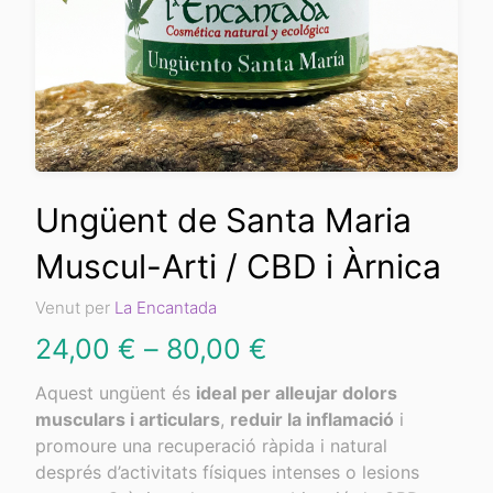
Ungüent de Santa Maria
Muscul-Arti / CBD i Àrnica
Venut per
La Encantada
Interval
24,00
€
–
80,00
€
de
Aquest ungüent és
ideal per alleujar dolors
musculars i articulars
,
reduir la inflamació
i
preus:
promoure una recuperació ràpida i natural
24,00 €
després d’activitats físiques intenses o lesions