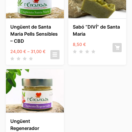
Ungüent de Santa
Sabó “DIVÍ” de Santa
Maria Pells Sensibles
Maria
– CBD
8,50
€
Interval
24,00
€
–
31,00
€
de
preus:
24,00 €
a
31,00 €
Ungüent
Regenerador