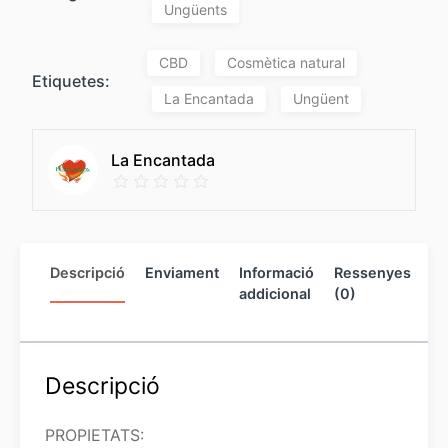
Ungüents
CBD
Cosmètica natural
Etiquetes:
La Encantada
Ungüent
La Encantada
Descripció
Enviament
Informació
Ressenyes
In
addicional
(0)
de
ve
Descripció
PROPIETATS: