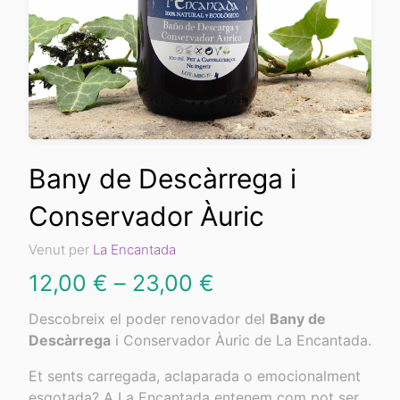
Bany de Descàrrega i
Conservador Àuric
Venut per
La Encantada
Interval
12,00
€
–
23,00
€
de
Descobreix el poder renovador del
Bany de
Descàrrega
i Conservador Àuric de La Encantada.
preus:
Et sents carregada, aclaparada o emocionalment
12,00 €
esgotada? A La Encantada entenem com pot ser