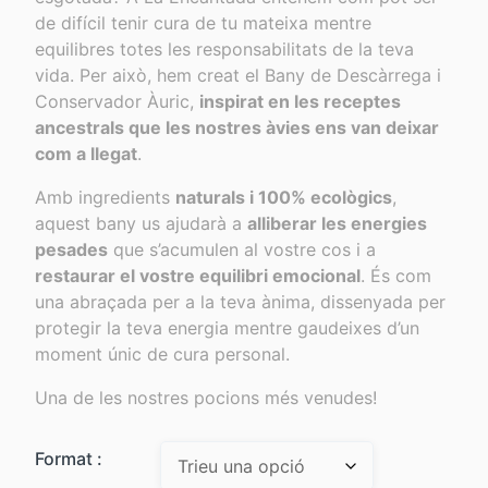
a
de difícil tenir cura de tu mateixa mentre
equilibres totes les responsabilitats de la teva
23,00 €
vida. Per això, hem creat el Bany de Descàrrega i
Conservador Àuric,
inspirat en les receptes
ancestrals que les nostres àvies ens van deixar
com a llegat
.
Amb ingredients
naturals i 100% ecològics
,
aquest bany us ajudarà a
alliberar les energies
pesades
que s’acumulen al vostre cos i a
restaurar el vostre equilibri emocional
. És com
una abraçada per a la teva ànima, dissenyada per
protegir la teva energia mentre gaudeixes d’un
moment únic de cura personal.
Una de les nostres pocions més venudes!
Format :