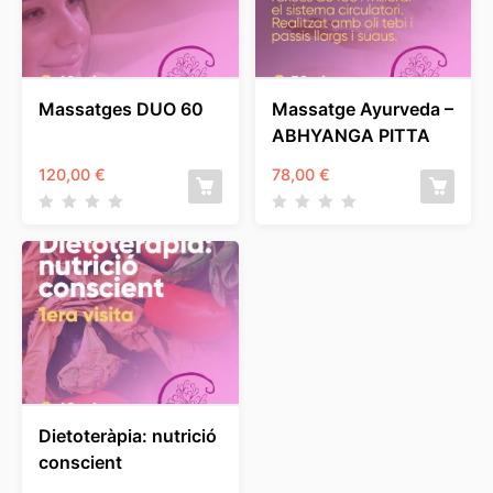
Massatges DUO 60
Massatge Ayurveda –
ABHYANGA PITTA
120,00
€
78,00
€
Dietoteràpia: nutrició
conscient