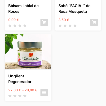
Bàlsam Labial de
Sabó “FACIAL” de
Roses
Rosa Mosqueta
9,00
€
8,50
€
Ungüent
Regenerador
Interval
22,00
€
–
29,00
€
de
preus:
22,00 €
a