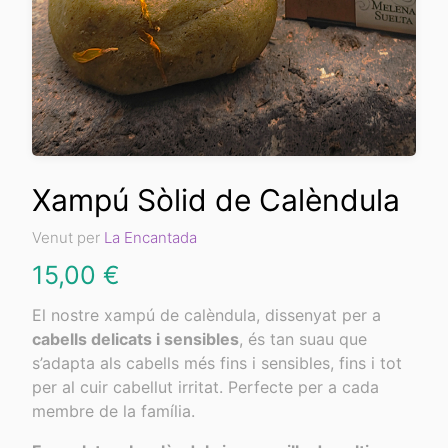
Xampú Sòlid de Calèndula
Venut per
La Encantada
15,00
€
El nostre xampú de calèndula, dissenyat per a
cabells delicats i sensibles
, és tan suau que
s’adapta als cabells més fins i sensibles, fins i tot
per al cuir cabellut irritat. Perfecte per a cada
membre de la família.