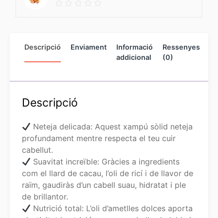
Descripció
Enviament
Informació
Ressenyes
In
addicional
(0)
de
ve
Descripció
Neteja delicada: Aquest xampú sòlid neteja
profundament mentre respecta el teu cuir
cabellut.
Suavitat increïble: Gràcies a ingredients
com el llard de cacau, l’oli de ricí i de llavor de
raïm, gaudiràs d’un cabell suau, hidratat i ple
de brillantor.
Nutrició total: L’oli d’ametlles dolces aporta