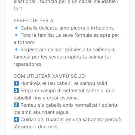
elasticitat i nutrició per a un cabell saludable i
fort.
PERFECTE PER A:
Cabells delicats, amb picors o irritacions.
Tota la família: La seva fórmula és apta per
a tothom!
Regenerar i calmar gràcies a la calèndula,
famosa per les seves propietats calmants i
reparadores.
COM UTILITZAR XAMPÚ SÒLID:
Humiteja el teu cabell i el xampú sòlid.
Frega el xampú directament sobre el cuir
cabellut fins a crear escuma.
Renteu els cabells amb normalitat i aclariu-
los amb abundant aigua.
Cuida’l bé: Guarda’l en una sabonera perquè
s’assequi i duri més.