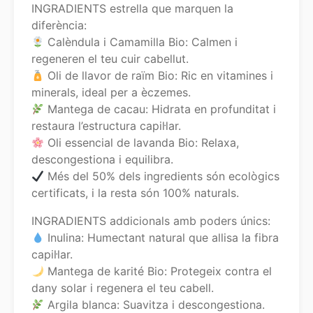
INGRADIENTS estrella que marquen la
diferència:
Calèndula i Camamilla Bio: Calmen i
regeneren el teu cuir cabellut.
Oli de llavor de raïm Bio: Ric en vitamines i
minerals, ideal per a èczemes.
Mantega de cacau: Hidrata en profunditat i
restaura l’estructura capil·lar.
Oli essencial de lavanda Bio: Relaxa,
descongestiona i equilibra.
Més del 50% dels ingredients són ecològics
certificats, i la resta són 100% naturals.
INGRADIENTS addicionals amb poders únics:
Inulina: Humectant natural que allisa la fibra
capil·lar.
Mantega de karité Bio: Protegeix contra el
dany solar i regenera el teu cabell.
Argila blanca: Suavitza i descongestiona.