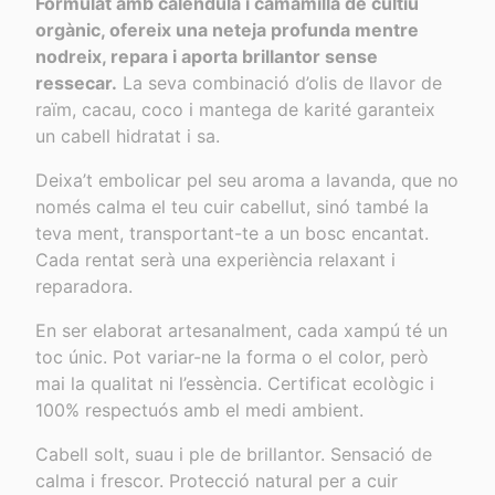
Formulat amb calèndula i camamilla de cultiu
orgànic, ofereix una neteja profunda mentre
nodreix, repara i aporta brillantor sense
ressecar.
La seva combinació d’olis de llavor de
raïm, cacau, coco i mantega de karité garanteix
un cabell hidratat i sa.
Deixa’t embolicar pel seu aroma a lavanda, que no
només calma el teu cuir cabellut, sinó també la
teva ment, transportant-te a un bosc encantat.
Cada rentat serà una experiència relaxant i
reparadora.
En ser elaborat artesanalment, cada xampú té un
toc únic. Pot variar-ne la forma o el color, però
mai la qualitat ni l’essència. Certificat ecològic i
100% respectuós amb el medi ambient.
Cabell solt, suau i ple de brillantor. Sensació de
calma i frescor. Protecció natural per a cuir