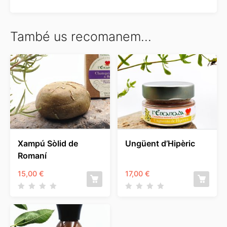
També us recomanem…
Xampú Sòlid de
Ungüent d’Hipèric
Romaní
15,00
€
17,00
€