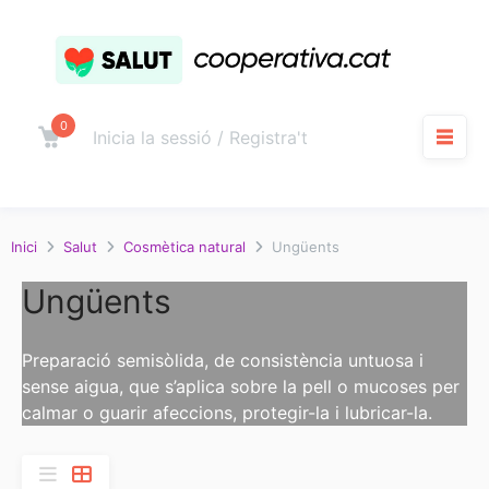
Salta
al
contingut
0
Carro
Inicia la sessió / Registra't
M
Inici
Salut
Cosmètica natural
Ungüents
Ungüents
Preparació semisòlida, de consistència untuosa i
sense aigua, que s’aplica sobre la pell o mucoses per
calmar o guarir afeccions, protegir-la i lubricar-la.