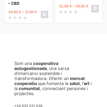
– CBD
Interval
22,00
€
–
29,00
€
de
Interval
24,00
€
–
31,00
€
preus:
de
22,00 €
preus:
a
24,00 €
29,00 €
a
31,00 €
Som una
cooperativa
autogestionada
, una xarxa
d'intercanvi sostenible i
transformadora. Oferim un
mercat
cooperatiu
que fomenta la
salut
, l’
art
i
la
comunitat
, connectant persones i
projectes.
+34 635 031 636