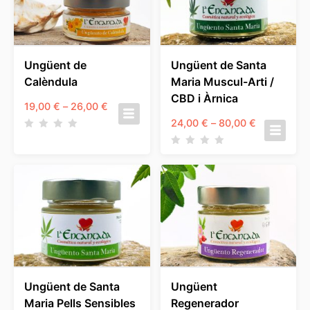
Ungüent de
Ungüent de Santa
Calèndula
Maria Muscul-Arti /
CBD i Àrnica
Interval
19,00
€
–
26,00
€
de
Interval
24,00
€
–
80,00
€
preus:
de
19,00 €
preus:
a
24,00 €
26,00 €
a
80,00 €
Ungüent de Santa
Ungüent
Maria Pells Sensibles
Regenerador