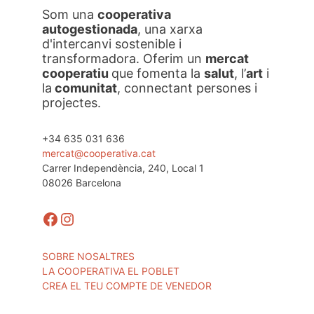
Som una
cooperativa
autogestionada
, una xarxa
d'intercanvi sostenible i
transformadora. Oferim un
mercat
cooperatiu
que fomenta la
salut
, l’
art
i
la
comunitat
, connectant persones i
projectes.
+34 635 031 636
mercat@cooperativa.cat
Carrer Independència, 240, Local 1
08026 Barcelona
Facebook
Instagram
SOBRE NOSALTRES
LA COOPERATIVA EL POBLET
CREA EL TEU COMPTE DE VENEDOR