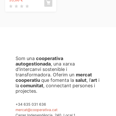
Som una
cooperativa
autogestionada
, una xarxa
d'intercanvi sostenible i
transformadora. Oferim un
mercat
cooperatiu
que fomenta la
salut
, l’
art
i
la
comunitat
, connectant persones i
projectes.
+34 635 031 636
mercat@cooperativa.cat
Carrer Independència, 240, Local 1