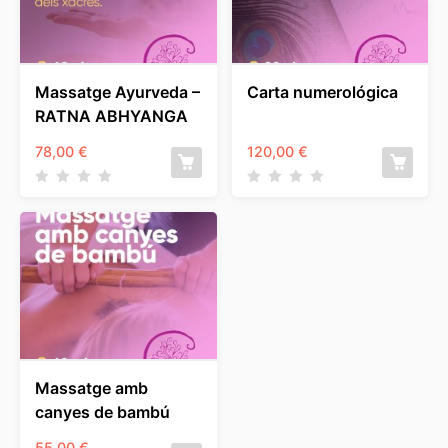
Massatge Ayurveda –
Carta numerológica
RATNA ABHYANGA
78,00
€
120,00
€
Massatge amb
canyes de bambú
55,00
€