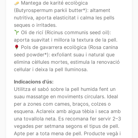
Mantega de karité ecològica
(Butyrospermum parkii butter*): altament
nutritiva, aporta elasticitat i calma les pells
seques o irritades.
Oli de ricí (Ricinus communis seed oil):
aporta suavitat i millora la textura de la pell.
Pols de gavarrera ecològica (Rosa canina
seed powder*): exfoliant suau i natural que
elimina cèl·lules mortes, estimula la renovació
cel·lular i deixa la pell lluminosa.
Indicacions d’ús:
Utilitza el sabó sobre la pell humida fent un
suau massatge en moviments circulars. Ideal
per a zones com cames, braços, colzes o
esquena. Aclareix amb aigua tèbia i seca amb
una tovallola neta. Es recomana fer servir 2–3
vegades per setmana segons el tipus de pell.
Apte per a tota mena de pell. Producte vegà i