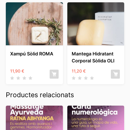
Xampú Sòlid ROMA
Mantega Hidratant
Corporal Sòlida OLI
11,90
€
11,20
€
Productes relacionats