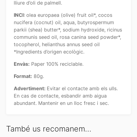
lliure d’oli de palmell.
INCI:
olea europaea (olive) fruit oil*, cocos
nucifera (cocnut) oil, aqua, butyrospermum
parkii (shea) butter*, sodium hydroxide, ricinus
communis seed oil, rosa canina seed powder*,
tocopherol, helianthus annus seed oil
*Ingredients d’origen ecològic.
Envàs:
Paper 100% reciclable.
Format:
80g.
Advertiment:
Evitar el contacte amb els ulls.
En cas de contacte, esbandir amb aigua
abundant. Mantenir en un lloc fresc i sec.
També us recomanem…