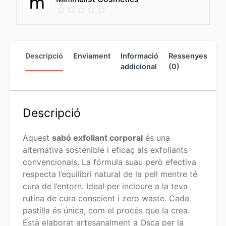
Descripció
Enviament
Informació
Ressenyes
In
addicional
(0)
de
ve
Descripció
Aquest
sabó exfoliant corporal
és una
alternativa sostenible i eficaç als exfoliants
convencionals. La fórmula suau però efectiva
respecta l’equilibri natural de la pell mentre té
cura de l’entorn. Ideal per incloure a la teva
rutina de cura conscient i zero waste. Cada
pastilla és única, com el procés que la crea.
Està elaborat artesanalment a Osca per la