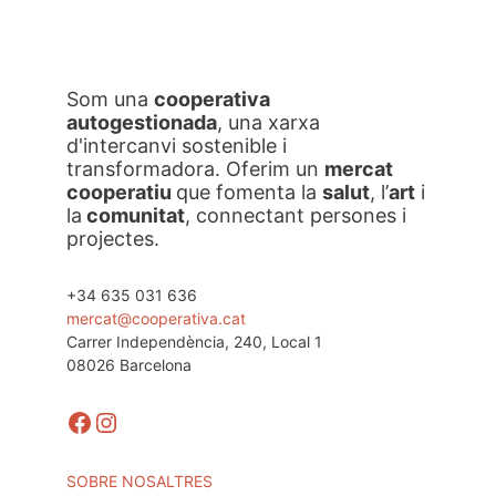
Som una
cooperativa
autogestionada
, una xarxa
d'intercanvi sostenible i
transformadora. Oferim un
mercat
cooperatiu
que fomenta la
salut
, l’
art
i
la
comunitat
, connectant persones i
projectes.
+34 635 031 636
mercat@cooperativa.cat
Carrer Independència, 240, Local 1
08026 Barcelona
Facebook
Instagram
SOBRE NOSALTRES