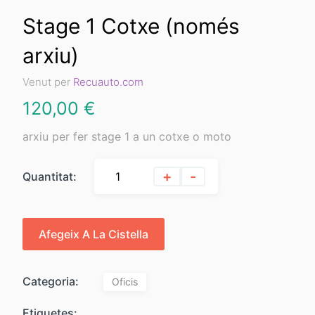
Stage 1 Cotxe (només
arxiu)
Venut per
Recuauto.com
120,00
€
arxiu per fer stage 1 a un cotxe o moto
+
-
Quantitat:
Afegeix A La Cistella
Categoria:
Oficis
Etiquetes: