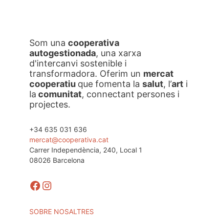
Som una
cooperativa
autogestionada
, una xarxa
d'intercanvi sostenible i
transformadora. Oferim un
mercat
cooperatiu
que fomenta la
salut
, l’
art
i
la
comunitat
, connectant persones i
projectes.
+34 635 031 636
mercat@cooperativa.cat
Carrer Independència, 240, Local 1
08026 Barcelona
Facebook
Instagram
SOBRE NOSALTRES