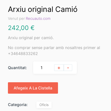
Arxiu original Camió
Venut per
Recuauto.com
242,00
€
Arxiu original per camió.
No comprar sense parlar amb nosaltres primer al
+34648833262
+
-
Quantitat:
Afegeix A La Cistella
Categoria:
Oficis