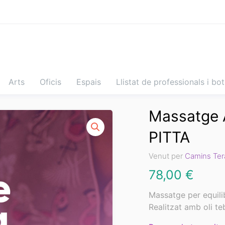
Arts
Oficis
Espais
Llistat de professionals i bo
Massatge
PITTA
Venut per
Camins Ter
78,00
€
Massatge per equilibr
Realitzat amb oli teb