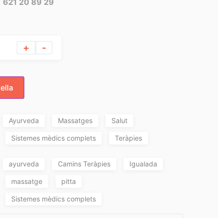
:
621 20 89 29
+
-
ella
Ayurveda
Massatges
Salut
Sistemes mèdics complets
Teràpies
ayurveda
Camins Teràpies
Igualada
massatge
pitta
Sistemes mèdics complets