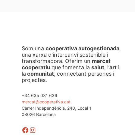
Som una
cooperativa autogestionada
,
una xarxa d'intercanvi sostenible i
transformadora. Oferim un
mercat
cooperatiu
que fomenta la
salut
, l’
art
i
la
comunitat
, connectant persones i
projectes.
+34 635 031 636
mercat@cooperativa.cat
Carrer Independència, 240, Local 1
08026 Barcelona
Facebook
Instagram