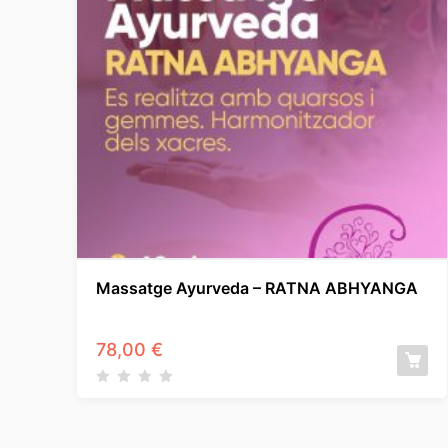
Massatge Ayurveda – RATNA ABHYANGA
78,00
€