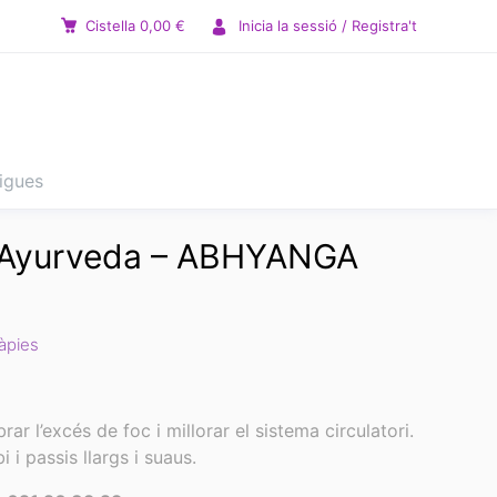
Cistella
0,00
€
Inicia la sessió / Registra't
tigues
 Ayurveda – ABHYANGA
àpies
ar l’excés de foc i millorar el sistema circulatori.
i i passis llargs i suaus.