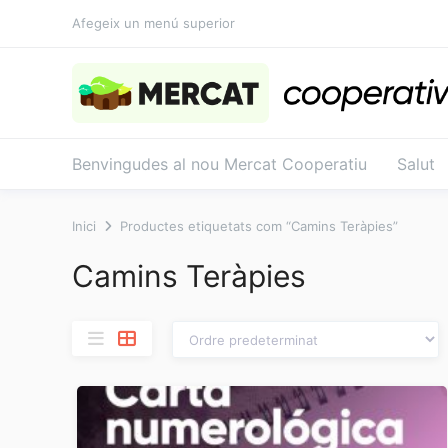
Salta
Afegeix un menú superior
al
contingut
Benvingudes al nou Mercat Cooperatiu
Salut
Inici
Productes etiquetats com “Camins Teràpies”
Camins Teràpies