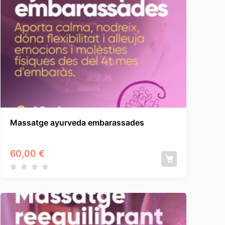
Massatge ayurveda embarassades
60,00
€