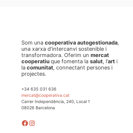
Som una
cooperativa autogestionada
,
una xarxa d'intercanvi sostenible i
transformadora. Oferim un
mercat
cooperatiu
que fomenta la
salut
, l’
art
i
la
comunitat
, connectant persones i
projectes.
+34 635 031 636
mercat@cooperativa.cat
Carrer Independència, 240, Local 1
08026 Barcelona
Facebook
Instagram