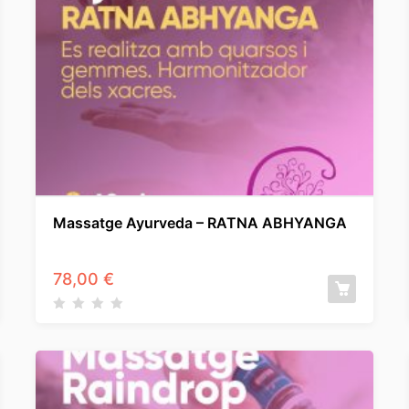
Massatge Ayurveda – RATNA ABHYANGA
78,00
€