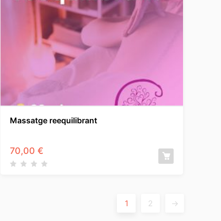
Massatge reequilibrant
70,00
€
1
2
→