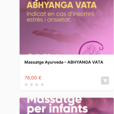
Massatge Ayurveda – ABHYANGA VATA
78,00
€