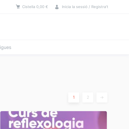
Cistella
0,00
€
Inicia la sessió / Registra't
tigues
1
2
→