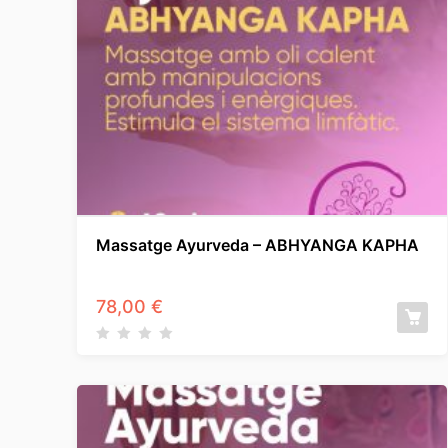
Massatge Ayurveda – ABHYANGA KAPHA
78,00
€