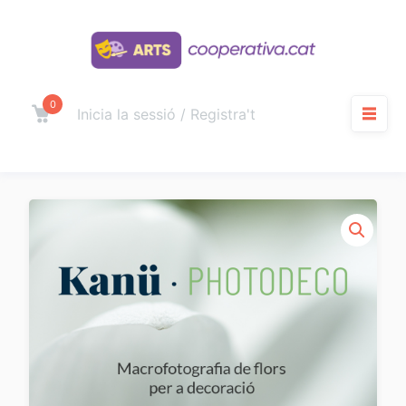
Salta
al
contingut
0
Carro
Inicia la sessió / Registra't
M