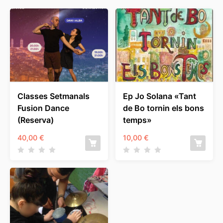
Classes Setmanals
Ep Jo Solana «Tant
Fusion Dance
de Bo tornin els bons
(Reserva)
temps»
40,00
€
10,00
€