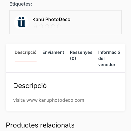
Etiquetes:
Kanü PhotoDeco
Descripció
Enviament
Ressenyes
Informació
M
(0)
del
Pr
venedor
Descripció
visita www.kanuphotodeco.com
Productes relacionats