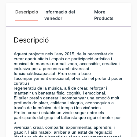
Descripció
Informació del
More
venedor
Products
Descripció
Aquest projecte neix l’any 2015, de la necessitat de
crear oportunitats i espais de participació artística i
musical de manera normalitzada, accessible, creativa i
inclusiva per a persones amb diversitat
funcional/discapacitat. Pren com a base
l’acompanyament emocional, el vincle i el profund poder
curatiu i
regeneratiu de la música, a fi de crear, reforçar i
mantenir un benestar físic, cognitiu i emocional.
El taller pretén generar i acompanyar una emoció molt
profunda de plaer, calidesa i alegria, aconseguida a
través de la música, del temps i les vivències.
Pretén crear i establir un vincle segur entre els
participants del grup i el tallerista que sigui el motor per
a
vivenciar, crear, compartir, experimentar, aprendre, i
gaudir. I així mateix, arribar a un estat de regulació
ideal que ajuda a beneficiar el seu creixement personal.