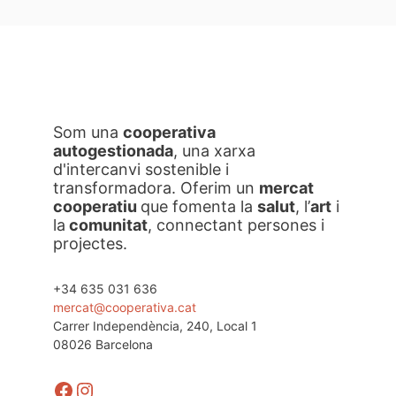
Som una
cooperativa
autogestionada
, una xarxa
d'intercanvi sostenible i
transformadora. Oferim un
mercat
cooperatiu
que fomenta la
salut
, l’
art
i
la
comunitat
, connectant persones i
projectes.
+34 635 031 636
mercat@cooperativa.cat
Carrer Independència, 240, Local 1
08026 Barcelona
Facebook
Instagram