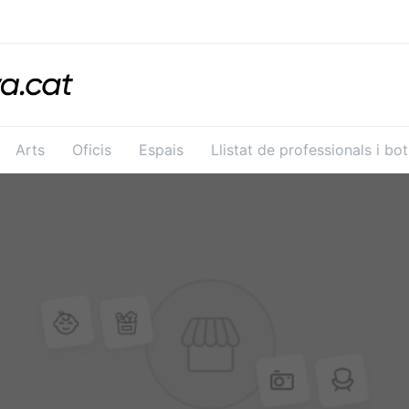
Arts
Oficis
Espais
Llistat de professionals i bo