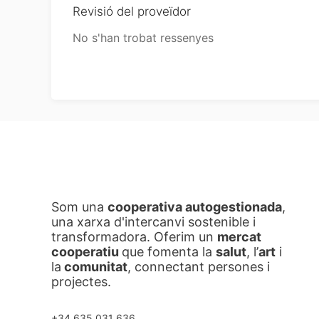
Revisió del proveïdor
No s'han trobat ressenyes
Som una
cooperativa autogestionada
,
una xarxa d'intercanvi sostenible i
transformadora. Oferim un
mercat
cooperatiu
que fomenta la
salut
, l’
art
i
la
comunitat
, connectant persones i
projectes.
+34 635 031 636