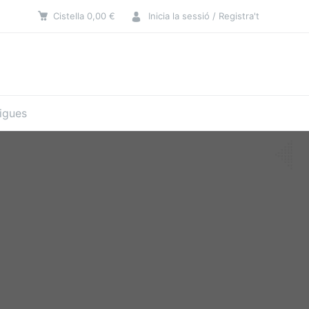
Cistella
0,00
€
Inicia la sessió / Registra't
tigues