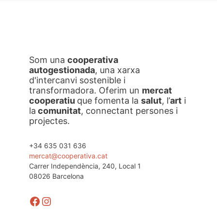
Som una
cooperativa
autogestionada
, una xarxa
d'intercanvi sostenible i
transformadora. Oferim un
mercat
cooperatiu
que fomenta la
salut
, l’
art
i
la
comunitat
, connectant persones i
projectes.
+34 635 031 636
mercat@cooperativa.cat
Carrer Independència, 240, Local 1
08026 Barcelona
Facebook
Instagram