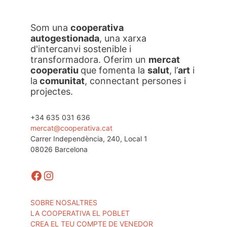
Som una
cooperativa
autogestionada
, una xarxa
d'intercanvi sostenible i
transformadora. Oferim un
mercat
cooperatiu
que fomenta la
salut
, l’
art
i
la
comunitat
, connectant persones i
projectes.
+34 635 031 636
mercat@cooperativa.cat
Carrer Independència, 240, Local 1
08026 Barcelona
Facebook
Instagram
SOBRE NOSALTRES
LA COOPERATIVA EL POBLET
CREA EL TEU COMPTE DE VENEDOR