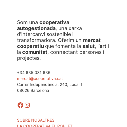
Som una
cooperativa
autogestionada
, una xarxa
d'intercanvi sostenible i
transformadora. Oferim un
mercat
cooperatiu
que fomenta la
salut
, l’
art
i
la
comunitat
, connectant persones i
projectes.
+34 635 031 636
mercat@cooperativa.cat
Carrer Independència, 240, Local 1
08026 Barcelona
Facebook
Instagram
SOBRE NOSALTRES
LA COOPERATIVA EL POBLET