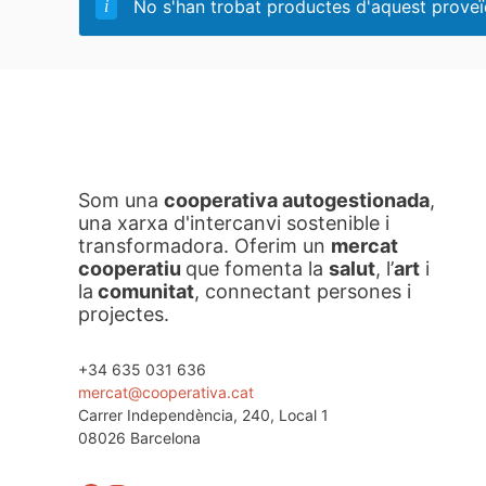
No s'han trobat productes d'aquest proveï
Som una
cooperativa autogestionada
,
una xarxa d'intercanvi sostenible i
transformadora. Oferim un
mercat
cooperatiu
que fomenta la
salut
, l’
art
i
la
comunitat
, connectant persones i
projectes.
+34 635 031 636
mercat@cooperativa.cat
Carrer Independència, 240, Local 1
08026 Barcelona