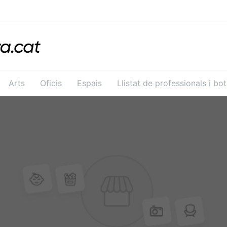
Arts
Oficis
Espais
Llistat de professionals i bo