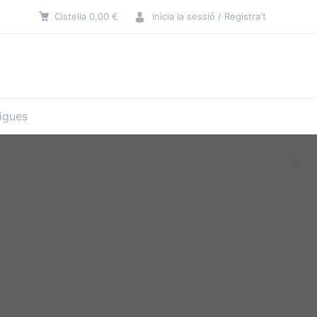
Cistella
0,00
€
Inicia la sessió / Registra't
tigues