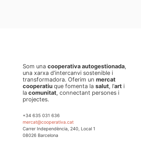
Som una
cooperativa autogestionada
,
una xarxa d'intercanvi sostenible i
transformadora. Oferim un
mercat
cooperatiu
que fomenta la
salut
, l’
art
i
la
comunitat
, connectant persones i
projectes.
+34 635 031 636
mercat@cooperativa.cat
Carrer Independència, 240, Local 1
08026 Barcelona