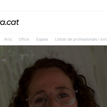
Arts
Oficis
Espais
Llistat de professionals i bo