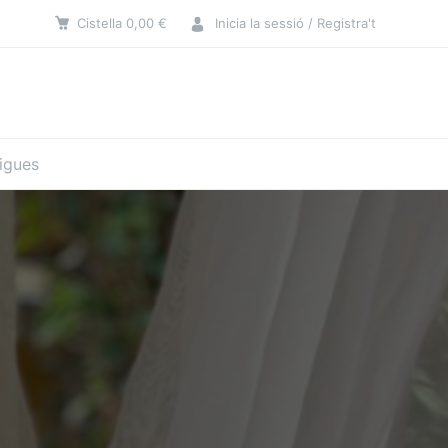
Cistella
0,00
€
Inicia la sessió / Registra't
tigues