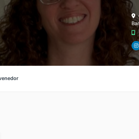
Bar
 venedor