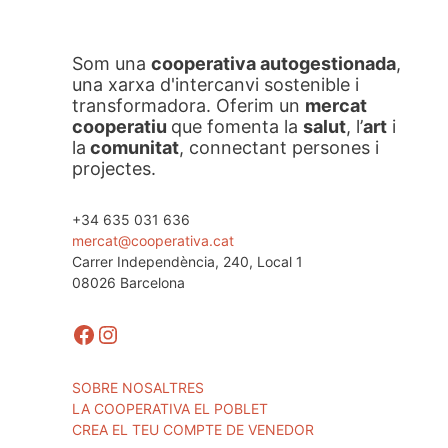
Som una
cooperativa autogestionada
,
una xarxa d'intercanvi sostenible i
transformadora. Oferim un
mercat
cooperatiu
que fomenta la
salut
, l’
art
i
la
comunitat
, connectant persones i
projectes.
+34 635 031 636
mercat@cooperativa.cat
Carrer Independència, 240, Local 1
08026 Barcelona
Facebook
Instagram
SOBRE NOSALTRES
LA COOPERATIVA EL POBLET
CREA EL TEU COMPTE DE VENEDOR