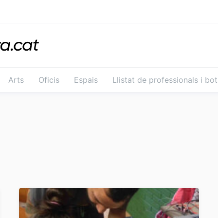
Arts
Oficis
Espais
Llistat de professionals i bo