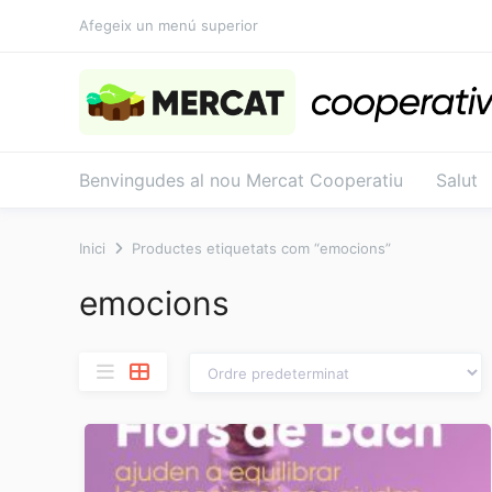
Salta
Afegeix un menú superior
al
contingut
Benvingudes al nou Mercat Cooperatiu
Salut
Inici
Productes etiquetats com “emocions”
emocions