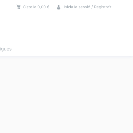
Cistella
0,00
€
Inicia la sessió / Registra't
tigues