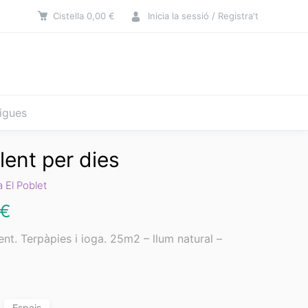
Cistella
0,00
€
Inicia la sessió / Registra't
tigues
lent per dies
 El Poblet
€
ent. Terpàpies i ioga. 25m2 – llum natural –
Espais