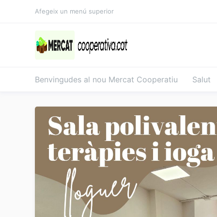
Salta
Afegeix un menú superior
al
contingut
Benvingudes al nou Mercat Cooperatiu
Salut