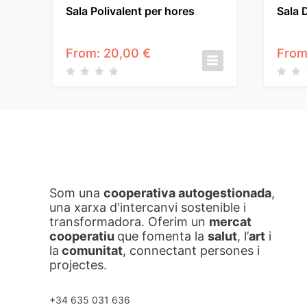
Sala Polivalent per hores
Sala 
From:
20,00
€
From
Som una
cooperativa autogestionada
,
una xarxa d'intercanvi sostenible i
transformadora. Oferim un
mercat
cooperatiu
que fomenta la
salut
, l’
art
i
la
comunitat
, connectant persones i
projectes.
+34 635 031 636