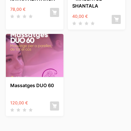
SHANTALA
78,00
€
40,00
€
Massatges DUO 60
120,00
€