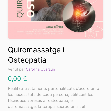
Quiromassatge i
Osteopatia
Venut per
Carolina Oyarzún
0,00
€
Realitzo tractaments personalitzats d’acord amb
les necessitats de cada persona, utilitzant les
tècniques apreses a l’osteopatia, el
quiromassatge, la teràpia sacrocranial, el