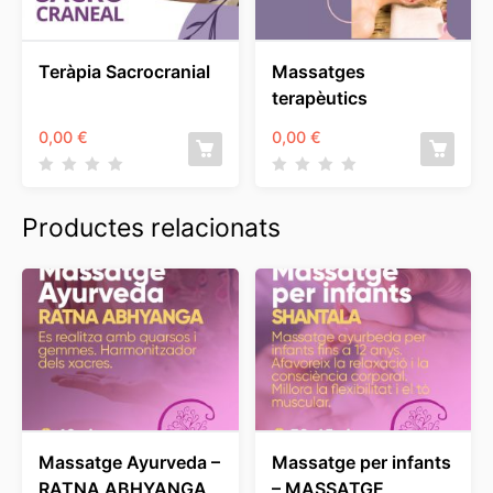
Teràpia Sacrocranial
Massatges
terapèutics
0,00
€
0,00
€
Productes relacionats
Massatge Ayurveda –
Massatge per infants
RATNA ABHYANGA
– MASSATGE