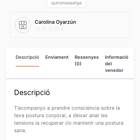
quiromassatge
Carolina Oyarzún
Descripció
Enviament
Ressenyes
Informació
M
(0)
del
Pr
venedor
Descripció
T’acompanyo a prendre consciència sobre la
teva postura corporal, a deixar anar les
tensions ia recuperar i/o mantenir una postura
sana.