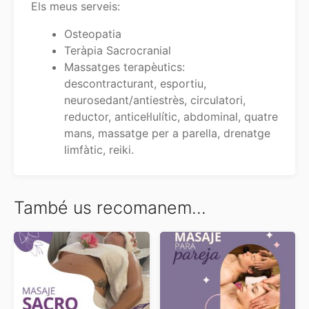
Els meus serveis:
Osteopatia
Teràpia Sacrocranial
Massatges terapèutics:
descontracturant, esportiu,
neurosedant/antiestrès, circulatori,
reductor, anticel·lulític, abdominal, quatre
mans, massatge per a parella, drenatge
limfàtic, reiki.
També us recomanem…