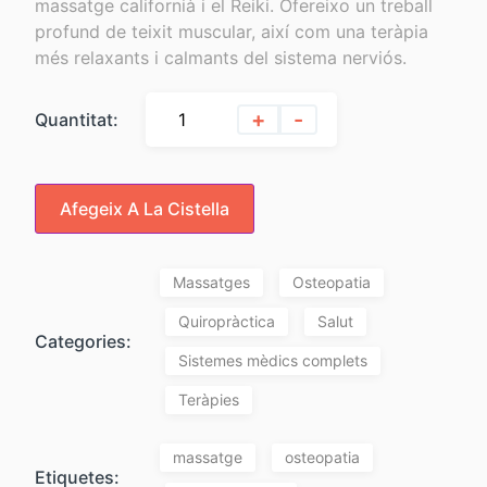
massatge californià i el Reiki. Ofereixo un treball
profund de teixit muscular, així com una teràpia
més relaxants i calmants del sistema nerviós.
+
-
Quantitat:
Afegeix A La Cistella
Massatges
Osteopatia
Quiropràctica
Salut
Categories:
Sistemes mèdics complets
Teràpies
massatge
osteopatia
Etiquetes: