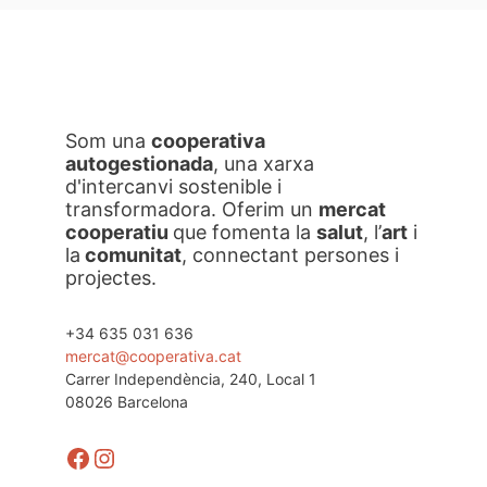
Som una
cooperativa
autogestionada
, una xarxa
d'intercanvi sostenible i
transformadora. Oferim un
mercat
cooperatiu
que fomenta la
salut
, l’
art
i
la
comunitat
, connectant persones i
projectes.
+34 635 031 636
mercat@cooperativa.cat
Carrer Independència, 240, Local 1
08026 Barcelona
Facebook
Instagram