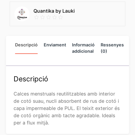
Quantika by Lauki
Descripció
Enviament
Informació
Ressenyes
In
addicional
(0)
de
ve
Descripció
Calces menstruals reutilitzables amb interior
de cotó suau, nucli absorbent de rus de cotó i
capa impermeable de PUL. El teixit exterior és
de cotó orgànic amb tacte agradable. Ideals
per a flux mitjà.