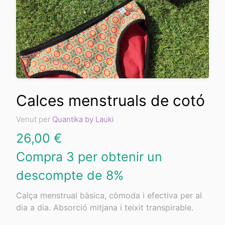
Calces menstruals de cotó
Venut per
Quantika by Lauki
26,00
€
Compra 3 per obtenir un
descompte de 8%
Calça menstrual bàsica, còmoda i efectiva per al
dia a dia. Absorció mitjana i teixit transpirable.