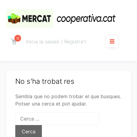
Salta
al
contingut
0
Carro
Inicia la sessió / Registra't
Menú
No s'ha trobat res
Sembla que no podem trobar el que busques.
Potser una cerca et pot ajudar.