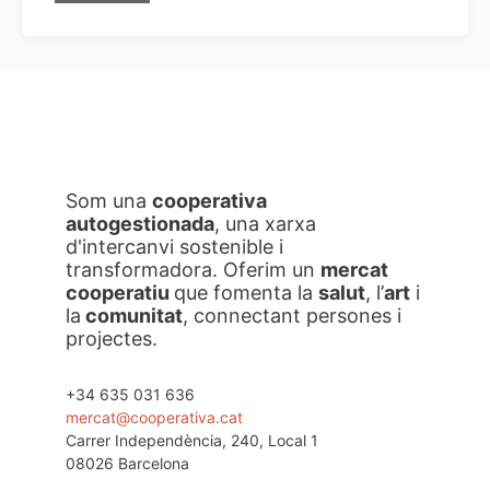
Som una
cooperativa
autogestionada
, una xarxa
d'intercanvi sostenible i
transformadora. Oferim un
mercat
cooperatiu
que fomenta la
salut
, l’
art
i
la
comunitat
, connectant persones i
projectes.
+34 635 031 636
mercat@cooperativa.cat
Carrer Independència, 240, Local 1
08026 Barcelona