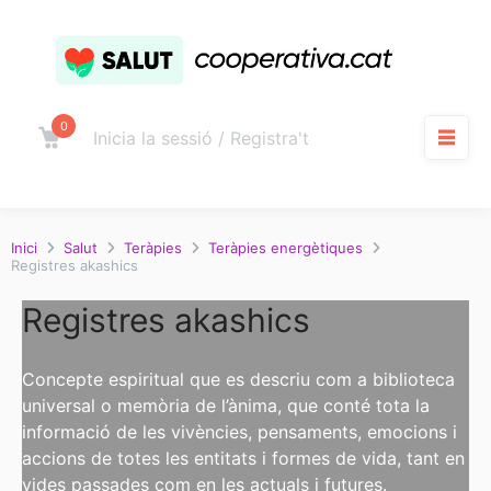
Salta
al
contingut
0
Carro
Inicia la sessió / Registra't
M
Inici
Salut
Teràpies
Teràpies energètiques
Registres akashics
Registres akashics
Concepte espiritual que es descriu com a biblioteca
universal o memòria de l’ànima, que conté tota la
informació de les vivències, pensaments, emocions i
accions de totes les entitats i formes de vida, tant en
vides passades com en les actuals i futures.