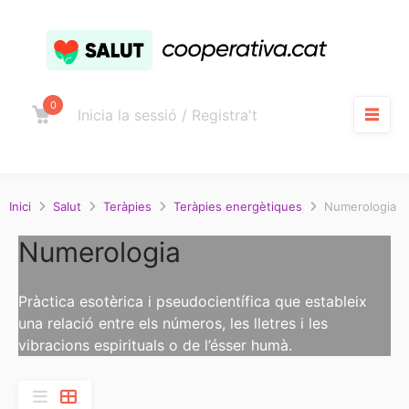
Salta
al
contingut
0
Carro
Inicia la sessió / Registra't
M
Inici
Salut
Teràpies
Teràpies energètiques
Numerologia
Numerologia
Pràctica esotèrica i pseudocientífica que estableix
una relació entre els números, les lletres i les
vibracions espirituals o de l’ésser humà.