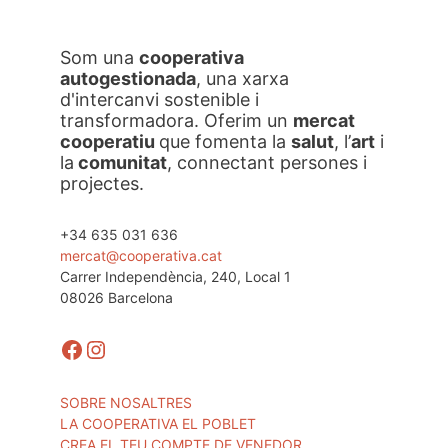
Som una
cooperativa
autogestionada
, una xarxa
d'intercanvi sostenible i
transformadora. Oferim un
mercat
cooperatiu
que fomenta la
salut
, l’
art
i
la
comunitat
, connectant persones i
projectes.
+34 635 031 636
mercat@cooperativa.cat
Carrer Independència, 240, Local 1
08026 Barcelona
Facebook
Instagram
SOBRE NOSALTRES
LA COOPERATIVA EL POBLET
CREA EL TEU COMPTE DE VENEDOR