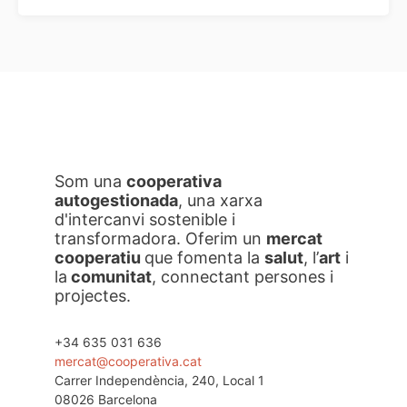
Som una
cooperativa
autogestionada
, una xarxa
d'intercanvi sostenible i
transformadora. Oferim un
mercat
cooperatiu
que fomenta la
salut
, l’
art
i
la
comunitat
, connectant persones i
projectes.
+34 635 031 636
mercat@cooperativa.cat
Carrer Independència, 240, Local 1
08026 Barcelona