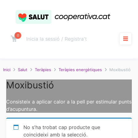
Salta
al
contingut
0
Carro
Inicia la sessió / Registra't
M
Inici
Salut
Teràpies
Teràpies energètiques
Moxibustió
Moxibustió
Consisteix a aplicar calor a la pell per estimular punts
d’acupuntura.
No s'ha trobat cap producte que
coincideixi amb la selecció.