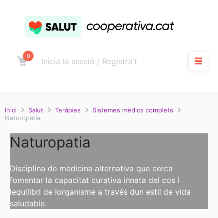
Salta
al
contingut
0
Carro
Inicia la sessió / Registra't
M
Inici
Salut
Teràpies
Sistemes mèdics complets
Naturopatia
Naturopatia
Disciplina de medicina alternativa que cerca
fomentar la capacitat curativa innata del cos i
lequilibri de lorganisme a través dun estil de vida
saludable.