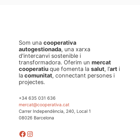
Som una
cooperativa
autogestionada
, una xarxa
d'intercanvi sostenible i
transformadora. Oferim un
mercat
cooperatiu
que fomenta la
salut
, l’
art
i
la
comunitat
, connectant persones i
projectes.
+34 635 031 636
mercat@cooperativa.cat
Carrer Independència, 240, Local 1
08026 Barcelona
Facebook
Instagram