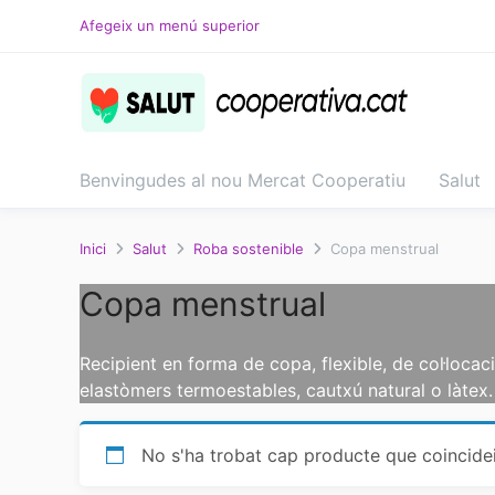
Salta
Afegeix un menú superior
al
contingut
Benvingudes al nou Mercat Cooperatiu
Salut
Inici
Salut
Roba sostenible
Copa menstrual
Copa menstrual
Recipient en forma de copa, flexible, de col·locaci
elastòmers termoestables, cautxú natural o làtex.
No s'ha trobat cap producte que coincidei