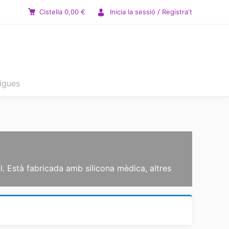
Cistella
0,00
€
Inicia la sessió / Registra't
tigues
al. Està fabricada amb silicona mèdica, altres