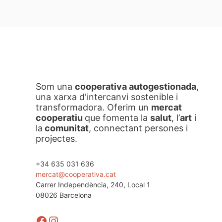
Som una
cooperativa autogestionada
,
una xarxa d'intercanvi sostenible i
transformadora. Oferim un
mercat
cooperatiu
que fomenta la
salut
, l’
art
i
la
comunitat
, connectant persones i
projectes.
+34 635 031 636
mercat@cooperativa.cat
Carrer Independència, 240, Local 1
08026 Barcelona
Facebook
Instagram