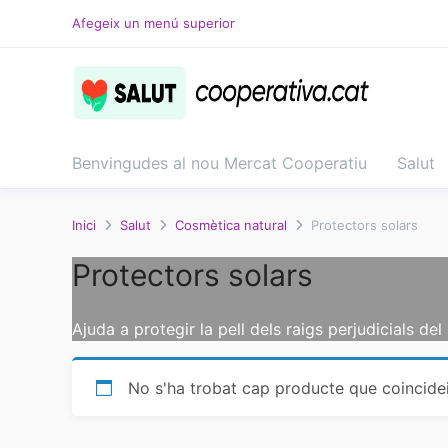
Salta
Afegeix un menú superior
al
contingut
Benvingudes al nou Mercat Cooperatiu
Salut
Inici
Salut
Cosmètica natural
Protectors solars
Protectors solars
Ajuda a protegir la pell dels raigs perjudicials del 
No s'ha trobat cap producte que coincidei