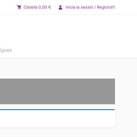
Cistella
0,00
€
Inicia la sessió / Registra't
tigues