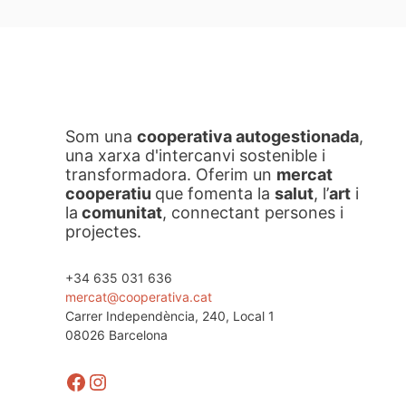
Som una
cooperativa autogestionada
,
una xarxa d'intercanvi sostenible i
transformadora. Oferim un
mercat
cooperatiu
que fomenta la
salut
, l’
art
i
la
comunitat
, connectant persones i
projectes.
+34 635 031 636
mercat@cooperativa.cat
Carrer Independència, 240, Local 1
08026 Barcelona
Facebook
Instagram