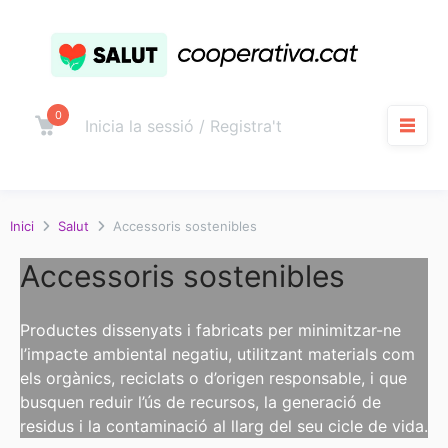
Salta
al
contingut
0
Carro
Inicia la sessió / Registra't
M
Inici
Salut
Accessoris sostenibles
Accessoris sostenibles
Productes dissenyats i fabricats per minimitzar-ne
l’impacte ambiental negatiu, utilitzant materials com
els orgànics, reciclats o d’origen responsable, i que
busquen reduir l’ús de recursos, la generació de
residus i la contaminació al llarg del seu cicle de vida.