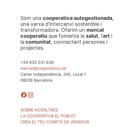
Som una
cooperativa autogestionada
,
una xarxa d'intercanvi sostenible i
transformadora. Oferim un
mercat
cooperatiu
que fomenta la
salut
, l’
art
i
la
comunitat
, connectant persones i
projectes.
+34 635 031 636
mercat@cooperativa.cat
Carrer Independència, 240, Local 1
08026 Barcelona
Facebook
Instagram
SOBRE NOSALTRES
LA COOPERATIVA EL POBLET
CREA EL TEU COMPTE DE VENEDOR