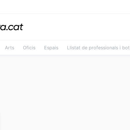
Arts
Oficis
Espais
Llistat de professionals i bo