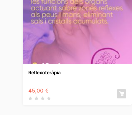
Reflexoteràpia
45,00
€