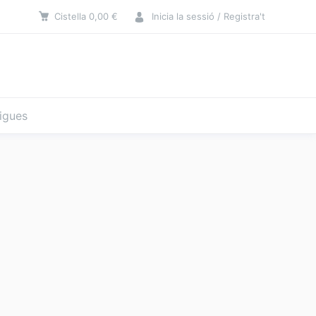
Cistella
0,00
€
Inicia la sessió / Registra't
tigues