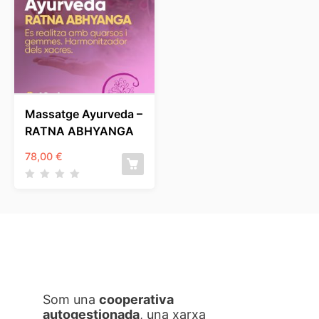
Massatge Ayurveda –
RATNA ABHYANGA
78,00
€
Som una
cooperativa
autogestionada
, una xarxa