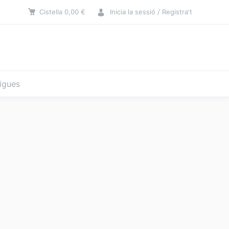
Cistella
0,00
€
Inicia la sessió / Registra't
tigues