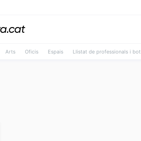
Arts
Oficis
Espais
Llistat de professionals i bo