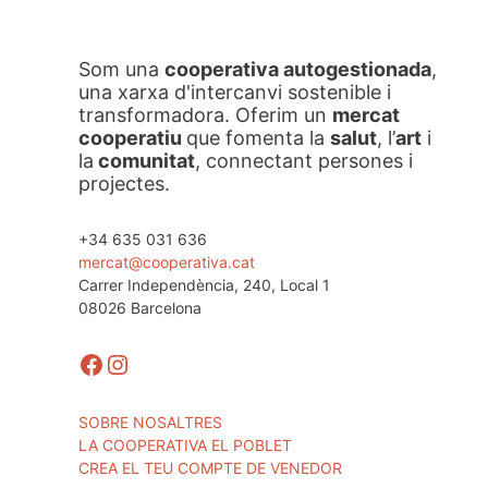
Som una
cooperativa autogestionada
,
una xarxa d'intercanvi sostenible i
transformadora. Oferim un
mercat
cooperatiu
que fomenta la
salut
, l’
art
i
la
comunitat
, connectant persones i
projectes.
+34 635 031 636
mercat@cooperativa.cat
Carrer Independència, 240, Local 1
08026 Barcelona
Facebook
Instagram
SOBRE NOSALTRES
LA COOPERATIVA EL POBLET
CREA EL TEU COMPTE DE VENEDOR