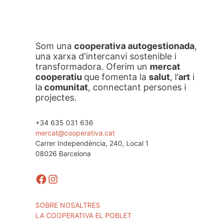
Som una
cooperativa autogestionada
,
una xarxa d'intercanvi sostenible i
transformadora. Oferim un
mercat
cooperatiu
que fomenta la
salut
, l’
art
i
la
comunitat
, connectant persones i
projectes.
+34 635 031 636
mercat@cooperativa.cat
Carrer Independència, 240, Local 1
08026 Barcelona
Facebook
Instagram
SOBRE NOSALTRES
LA COOPERATIVA EL POBLET