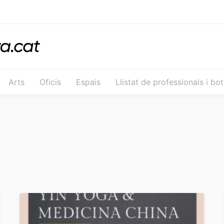
Arts
Oficis
Espais
Llistat de professionals i bo