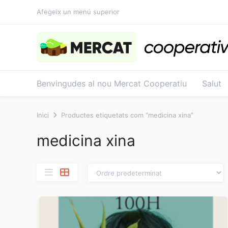
Salta
Afegeix un menú superior
al
contingut
Benvingudes al nou Mercat Cooperatiu
Salut
Inici
Productes etiquetats com “medicina xina”
medicina xina