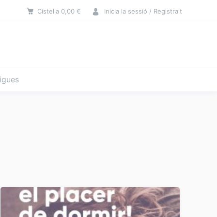
Cistella
0,00
€
Inicia la sessió / Registra't
tigues