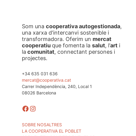
Som una
cooperativa autogestionada
,
una xarxa d'intercanvi sostenible i
transformadora. Oferim un
mercat
cooperatiu
que fomenta la
salut
, l’
art
i
la
comunitat
, connectant persones i
projectes.
+34 635 031 636
mercat@cooperativa.cat
Carrer Independència, 240, Local 1
08026 Barcelona
Facebook
Instagram
SOBRE NOSALTRES
LA COOPERATIVA EL POBLET