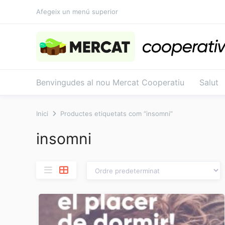
Salta
Afegeix un menú superior
al
contingut
Benvingudes al nou Mercat Cooperatiu
Salut
Inici
Productes etiquetats com “insomni”
insomni