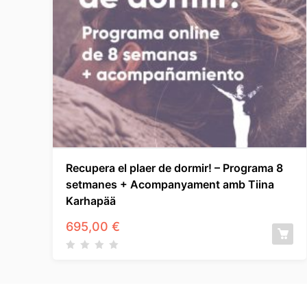
Recupera el plaer de dormir! – Programa 8
setmanes + Acompanyament amb Tiina
Karhapää
695,00
€