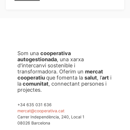
Som una
cooperativa
autogestionada
, una xarxa
d'intercanvi sostenible i
transformadora. Oferim un
mercat
cooperatiu
que fomenta la
salut
, l’
art
i
la
comunitat
, connectant persones i
projectes.
+34 635 031 636
mercat@cooperativa.cat
Carrer Independència, 240, Local 1
08026 Barcelona