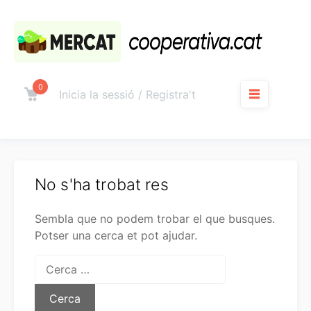
Salta
al
contingut
0
Carro
Inicia la sessió / Registra't
Menú
No s'ha trobat res
Sembla que no podem trobar el que busques.
Potser una cerca et pot ajudar.